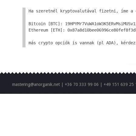
Ha szeretnél kryptovalutával fizetni, íme a c
Bitcoin [BTC]: 19HPYMr7VuWA1oW3K5ERvMsiMUSv12
Ethereum [ETH]: 0x87a8d10bee06996ce80fef8f3db
más crypto opciók is vannak (pl ADA), kérdez
mastering@anorganik.net | +36 70 333 99 06 | +49 151 639 25