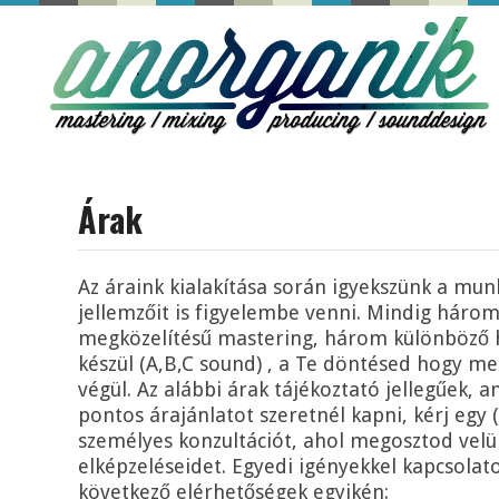
Árak
Az áraink kialakítása során igyekszünk a mun
jellemzőit is figyelembe venni. Mindig három
megközelítésű mastering, három különböző
készül (A,B,C sound) , a Te döntésed hogy me
végül. Az alábbi árak tájékoztató jellegűek,
pontos árajánlatot szeretnél kapni, kérj egy 
személyes konzultációt, ahol megosztod vel
elképzeléseidet. Egyedi igényekkel kapcsolat
következő elérhetőségek egyikén: