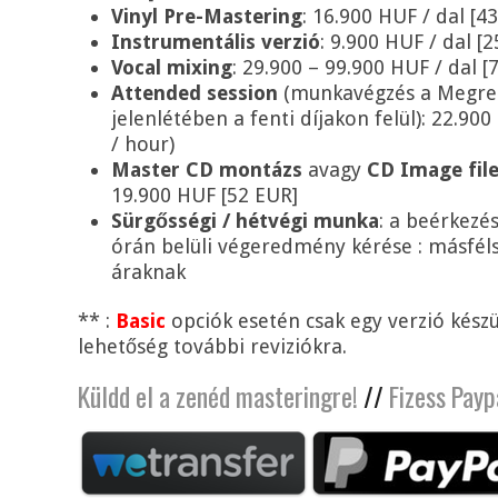
Vinyl Pre-Mastering
: 16.900 HUF / dal [4
Instrumentális verzió
: 9.900 HUF / dal [
Vocal mixing
: 29.900 – 99.900 HUF / dal 
Attended session
(munkavégzés a Megre
jelenlétében a fenti díjakon felül): 22.900
/ hour)
Master CD montázs
avagy
CD Image fil
19.900 HUF [52 EUR]
Sürgősségi / hétvégi munka
: a beérkezé
órán belüli végeredmény kérése : másféls
áraknak
** :
Basic
opciók esetén csak egy verzió készü
lehetőség további reviziókra.
Küldd el a zenéd masteringre!
//
Fizess Payp