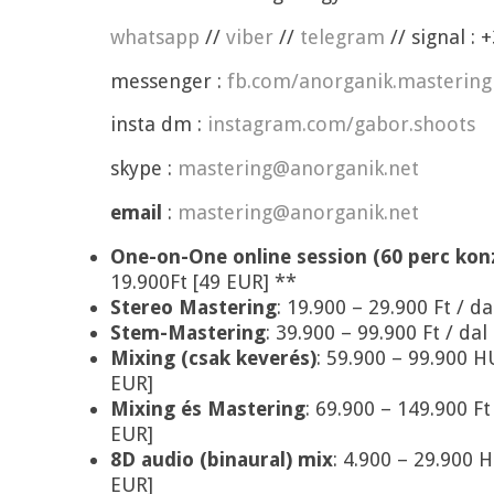
whatsapp
//
viber
//
telegram
// signal : 
messenger :
fb.com/anorganik.mastering
insta dm :
instagram.com/gabor.shoots
skype :
mastering@anorganik.net
email
:
mastering@anorganik.net
One-on-One online session (60 perc konz
19.900Ft [49 EUR] **
Stereo Mastering
: 19.900 – 29.900 Ft / d
Stem-Mastering
: 39.900 – 99.900 Ft / da
Mixing (csak keverés)
: 59.900 – 99.900 H
EUR]
Mixing és Mastering
: 69.900 – 149.900 Ft
EUR]
8D audio (binaural) mix
: 4.900 – 29.900 H
EUR]