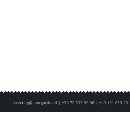
mastering@anorganik.net | +36 70 333 99 06 | +49 151 639 25